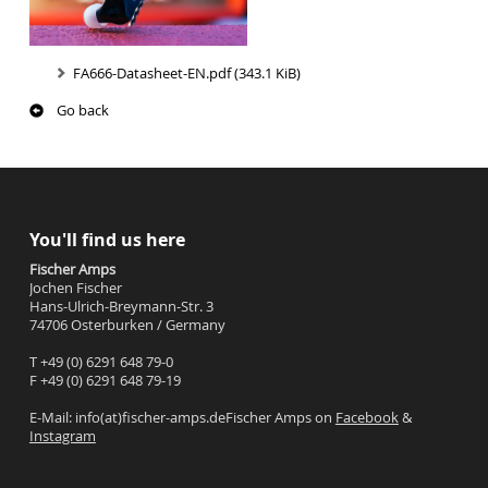
FA666-Datasheet-EN.pdf
(343.1 KiB)
Go back
You'll find us here
Fischer Amps
Jochen Fischer
Hans-Ulrich-Breymann-Str. 3
74706 Osterburken / Germany
T +49 (0) 6291 648 79-0
F +49 (0) 6291 648 79-19
E-Mail: info(at)fischer-amps.deFischer Amps on
Facebook
&
Instagram