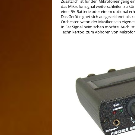
Zusätzlich ist für den Mikrofoneingang e
das Mikrofonsignal weiterschleifen zu kö
einer 9V-Batterie oder einem optional erhä
Das Gerät eignet sich ausgezeichnet als k
Zurück
Vorw
Orchester, wenn der Musiker sein eige
In Ear Signal beimischen möchte. Auch is
Technikertool zum Abhören von Mikrofon