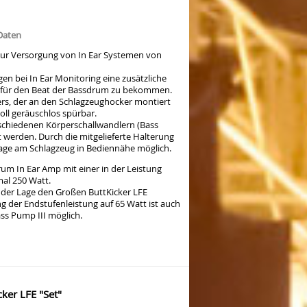
Daten
 zur Versorgung von In Ear Systemen von
n bei In Ear Monitoring eine zusätzliche
 für den Beat der Bassdrum zu bekommen.
ers, der an den Schlagzeughocker montiert
oll geräuschlos spürbar.
schiedenen Körperschallwandlern (Bass
 werden. Durch die mitgelieferte Halterung
ntage am Schlagzeug in Bediennähe möglich.
um In Ear Amp mit einer in der Leistung
al 250 Watt.
n der Lage den Großen ButtKicker LFE
 der Endstufenleistung auf 65 Watt ist auch
ss Pump III möglich.
ker LFE "Set"