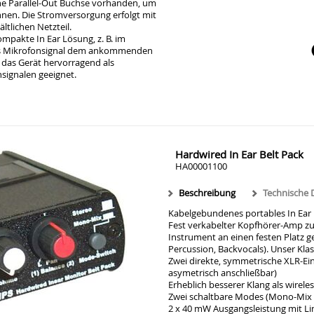
ine Parallel-Out Buchse vorhanden, um
nnen. Die Stromversorgung erfolgt mit
ltlichen Netzteil.
ompakte In Ear Lösung, z. B. im
ärts
nes Mikrofonsignal dem ankommenden
t das Gerät hervorragend als
signalen geeignet.
Hardwired In Ear Belt Pack
HA00001100
Beschreibung
Technische 
Kabelgebundenes portables In Ear
Fest verkabelter Kopfhörer-Amp zu
Instrument an einen festen Platz 
Percussion, Backvocals). Unser Klas
Zwei direkte, symmetrische XLR-Ei
asymetrisch anschließbar)
Erheblich besserer Klang als wirele
Zwei schaltbare Modes (Mono-Mix 
2 x 40 mW Ausgangsleistung mit Li