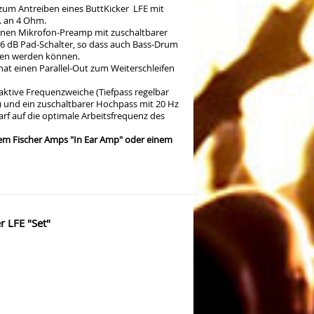
zum Antreiben eines ButtKicker LFE mit
. an 4 Ohm.
einen Mikrofon-Preamp mit zuschaltbarer
 dB Pad-Schalter, so dass auch Bass-Drum
sen werden können.
at einen Parallel-Out zum Weiterschleifen
aktive Frequenzweiche (Tiefpass regelbar
t) und ein zuschaltbarer Hochpass mit 20 Hz
darf auf die optimale Arbeitsfrequenz des
dem Fischer Amps "In Ear Amp" oder einem
 LFE "Set"