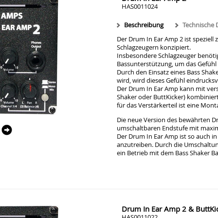
HAS0011024
Beschreibung
Technische 
Der Drum In Ear Amp 2 ist speziell
Schlagzeugern konzipiert.
Insbesondere Schlagzeuger benötige
Bassunterstützung, um das Gefühl
Durch den Einsatz eines Bass Shak
wird, wird dieses Gefühl eindrucksv
Der Drum In Ear Amp kann mit ver
Shaker oder ButtKicker) kombiniert
für das Verstärkerteil ist eine Mo
Die neue Version des bewährten Dr
umschaltbaren Endstufe mit maxim
Der Drum In Ear Amp ist so auch i
anzutreiben. Durch die Umschaltung
ein Betrieb mit dem Bass Shaker Ba
Drum In Ear Amp 2 & ButtKic
HAS0011022