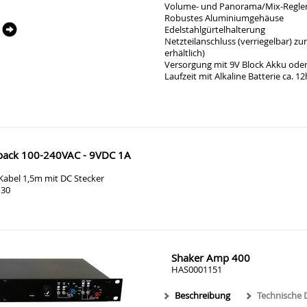
Volume- und Panorama/Mix-Regle
Robustes Aluminiumgehäuse
Edelstahlgürtelhalterung
Netzteilanschluss (verriegelbar) zu
erhältlich)
Versorgung mit 9V Block Akku oder
Laufzeit mit Alkaline Batterie ca. 12
t pack 100-240VAC - 9VDC 1A
 Kabel 1,5m mit DC Stecker
130
Shaker Amp 400
HAS0001151
Beschreibung
Technische 