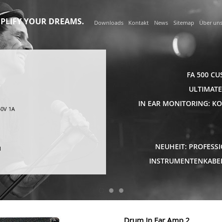
Navigation
überspringen
PLIFY YOUR DREAMS.
Downloads
Kontakt
News
Sitemap
Über un
FA 500 C
ULTIMATE
IN EAR MONITORING: K
40V 1A
NEUHEIT: PROFESS
I
INSTRUMENTENKABEL
Drum In Ear Amp 2