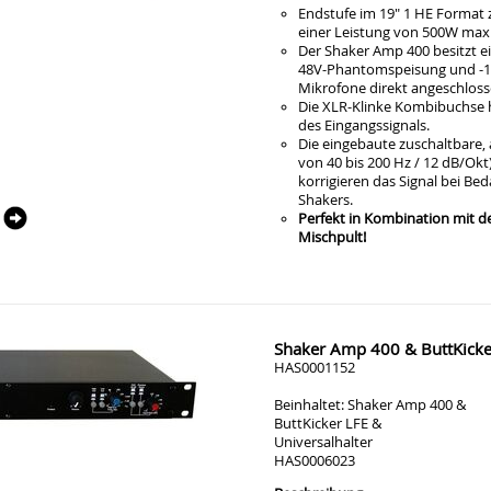
Endstufe im 19" 1 HE Format 
einer Leistung von 500W max
Der Shaker Amp 400 besitzt 
48V-Phantomspeisung und -16
Mikrofone direkt angeschlos
Die XLR-Klinke Kombibuchse h
des Eingangssignals.
Die eingebaute zuschaltbare, 
von 40 bis 200 Hz / 12 dB/Ok
korrigieren das Signal bei Be
Shakers.
Perfekt in Kombination mit 
Mischpult!
Shaker Amp 400 & ButtKicker
HAS0001152
Beinhaltet: Shaker Amp 400 &
ButtKicker LFE &
Universalhalter
HAS0006023